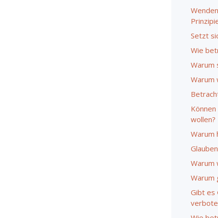
Wenden 
Prinzip
Setzt si
Wie bet
Warum s
Warum w
Betracht
Können 
wollen?
Warum ha
Glauben
Warum w
Warum g
Gibt es
verbote
Wie bet