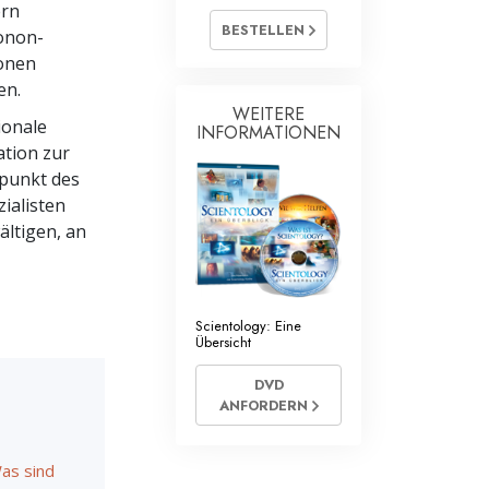
cientology Geistliche
ern
BESTELLEN
conon-
ionen
en.
WEITERE
ionale
INFORMATIONEN
tion zur
punkt des
ialisten
ltigen, an
Scientology: Eine
Übersicht
DVD
ANFORDERN
Was sind