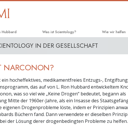
n Hubbard
Was ist Scientology?
Wie wir helfen
CIENTOLOGY IN DER GESELLSCHAFT
Anschauungen und Praxis
Der Weg zum Gl
Scientology Bekenntnisse und
Applied Scholas
Kodizes
ST NARCONON?
Criminon
Was Scientologen über Scientology
sagen
t ein hocheffektives, medikamentfreies Entzugs-, Entgiftung
Narconon
ionsprogramm, das auf von L. Ron Hubbard entwickeltem K
Lernen Sie einen Scientologen kennen
Fakten über Dr
conon, was so viel wie „Keine Drogen“ bedeutet, begann als
Innerhalb einer Scientology Kirche
g Mitte der 1960er-Jahre, als ein Insasse des Staatsgefän
United for Huma
e eigenen Drogenprobleme löste, indem er Prinzipien anwan
Menschenrechte
Die Grundprinzipien der Scientology
bbards Büchern fand. Dann verwendete er dieselben Prinzip
Citizens Commi
bei der Lösung derer drogenbedingten Probleme zu helfen.
Eine Einführung in die Dianetik