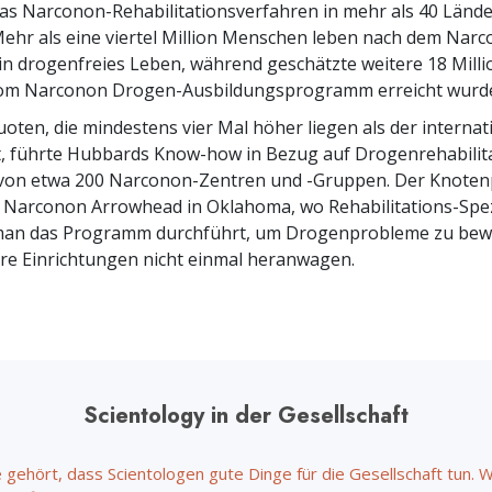
Ehrenamtliche S
as Narconon-Rehabilitationsverfahren in mehr als 40 Länd
Liebe und Hass – Was ist Größe?
ehr als eine viertel Million Menschen leben nach dem Nar
n drogenfreies Leben, während geschätzte weitere 18 Mill
m Narconon Drogen-Ausbildungsprogramm erreicht wurd
uoten, die mindestens vier Mal höher liegen als der internat
, führte Hubbards Know-how in Bezug auf Drogenrehabilita
 von etwa 200 Narconon-Zentren und -Gruppen. Der Knoten
 Narconon Arrowhead in Oklahoma, wo Rehabilitations-Spez
 man das Programm durchführt, um Drogenprobleme zu bewä
ere Einrichtungen nicht einmal heranwagen.
Scientology in der Gesellschaft
 gehört, dass Scientologen gute Dinge für die Gesellschaft tun. 