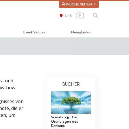
ÄHNLICHE SEITEN
LIVE
Event Venues
Neuigkeiten
ücklichsein
tics
s- und
BÜCHER
now-how
ogen
gnisses von
n Rights (Vereint für
dte, die er
)
ien, um
Scientology: Die
ssion on Human Rights
Grundlagen des
Denkens