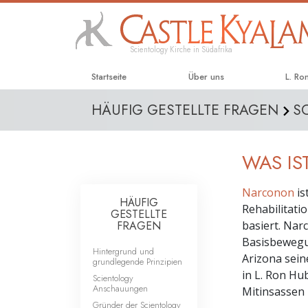
Scientology Kirche in Südafrika
Startseite
Über uns
L. Ro
HÄUFIG GESTELLTE FRAGEN
S
WAS I
Narconon
is
HÄUFIG
Rehabilitat
GESTELLTE
FRAGEN
basiert. Nar
Basisbewegun
Hintergrund und
Arizona sein
grundlegende Prinzipien
in L. Ron Hu
Scientology
Anschauungen
Mitinsassen 
Gründer der Scientology