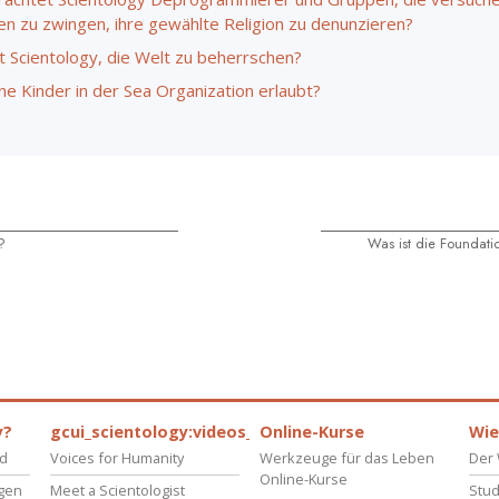
n zu zwingen, ihre gewählte Religion zu denunzieren?
t Scientology, die Welt zu beherrschen?
ine Kinder in der Sea Organization erlaubt?
?
Was ist die Foundati
y?
gcui_scientology:videos_about_kyalami_from_scnnw
Online-Kurse
Wie
rd
Voices for Humanity
Werkzeuge für das Leben
Der 
Online-Kurse
gen
Meet a Scientologist
Stud